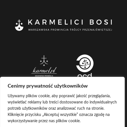
Cenimy prywatność użytkowników
Używamy plików cookie, aby poprawić jakość przeglądania,
wyświetlać reklamy lub treści dostosowane do indywidualnych
CREATED BY
potrzeb użytkowników oraz analizować ruch na stronie.
Kliknięcie przycisku „Akceptuj wszystkie” oznacza zgodę na
LOG IN
COPYRIGHT ©
KARMELICI BOSI
wykorzystywanie przez nas plików cookie.