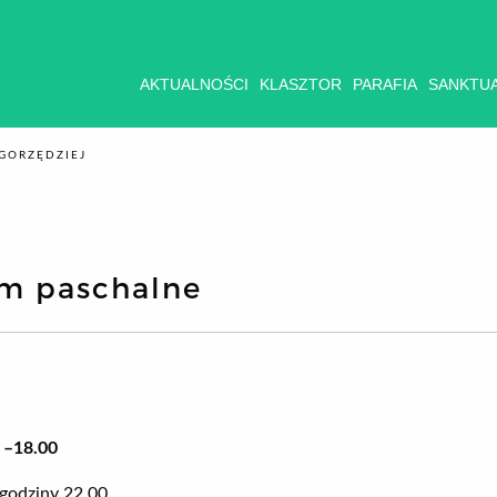
AKTUALNOŚCI
KLASZTOR
PARAFIA
SANKTU
GORZĘDZIEJ
um paschalne
 –18.00
 godziny 22.00