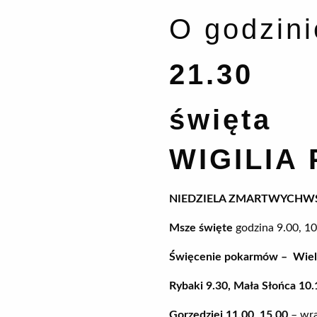
O godzini
21.30
święta
WIGILIA
NIEDZIELA ZMARTWYCHW
Msze święte
godzina 9.00, 10
Święcenie pokarmów
– Wiel
Rybaki 9.30, Mała Słońca 10.
Gorzędziej
11.00
,
15.00
– wra