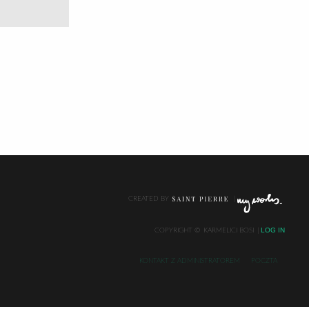
CREATED BY
LOG IN
COPYRIGHT ©
KARMELICI BOSI
KONTAKT Z ADMINISTRATOREM
POCZTA