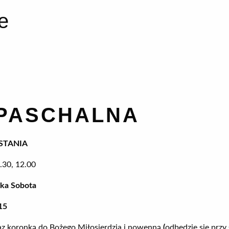
e
 PASCHALNA
STANIA
.30, 12.00
ka Sobota
15
z koronką do Bożego Miłosierdzia i nowenną
(
odbędzie się przy