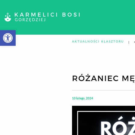
Otwórz pasek narzędzi
AKTUALNOŚCI KLASZTORU
RÓŻANIEC MĘ
10 lutego, 2024