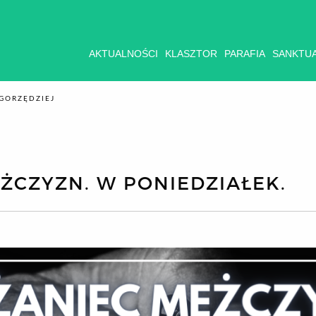
AKTUALNOŚCI
KLASZTOR
PARAFIA
SANKTU
GORZĘDZIEJ
ŻCZYZN. W PONIEDZIAŁEK.