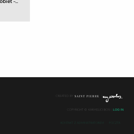
biet –...
CREATED BY
LOG IN
COPYRIGHT ©
KARMELICI BOSI
KONTAKT Z ADMINISTRATOREM
POCZTA