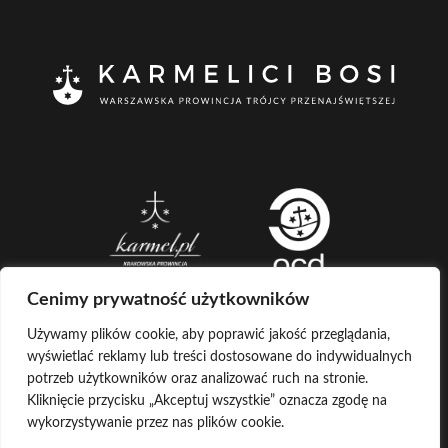
Cenimy prywatność użytkowników
Używamy plików cookie, aby poprawić jakość przeglądania,
wyświetlać reklamy lub treści dostosowane do indywidualnych
CREATED BY
potrzeb użytkowników oraz analizować ruch na stronie.
Kliknięcie przycisku „Akceptuj wszystkie” oznacza zgodę na
LOG IN
COPYRIGHT ©
KARMELICI BOSI
wykorzystywanie przez nas plików cookie.
KONTAKT Z ADMINISTRATOREM
POCZTA