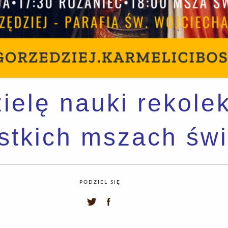
ielę nauki rekole
stkich mszach świ
PODZIEL SIĘ