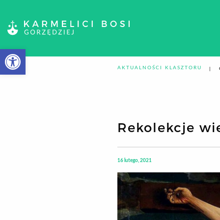
Otwórz pasek narzędzi
AKTUALNOŚCI KLASZTORU
Rekolekcje wi
16 lutego, 2021