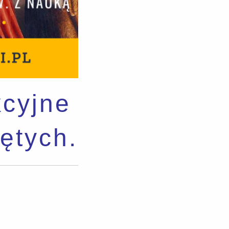
kcyjne
ętych.