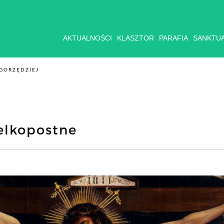
AKTUALNOŚCI
KLASZTOR
PARAFIA
SANKTU
GORZĘDZIEJ
elkopostne