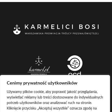
Cenimy prywatność użytkowników
Używamy plików cookie, aby poprawić jakość przeglądania,
wyświetlać reklamy lub treści dostosowane do indywidualnych
CREATED BY
potrzeb użytkowników oraz analizować ruch na stronie.
Kliknięcie przycisku „Akceptuj wszystkie” oznacza zgodę na
LOG IN
COPYRIGHT ©
KARMELICI BOSI