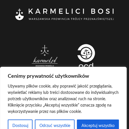
Cenimy prywatność użytkowników
Używamy plików cookie, aby poprawić jakość przeglądania,
wyświetlać reklamy lub treści dostosowane do indywidualnych
CREATED BY
potrzeb użytkowników oraz analizować ruch na stronie.
Kliknięcie przycisku „Akceptuj wszystkie” oznacza zgodę na
LOG IN
COPYRIGHT ©
KARMELICI BOSI
wykorzystywanie przez nas plików cookie.
KONTAKT Z ADMINISTRATOREM
POCZTA
Dostosuj
Odrzuć wszystkie
Akceptuj wszystko