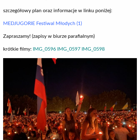
szczegółowy plan oraz informacje w linku poniżej:
MEDJUGORIE Festiwal Młodych (1)
Zapraszamy! (zapisy w biurze parafialnym)
krótkie filmy:
IMG_0596
IMG_0597
IMG_0598