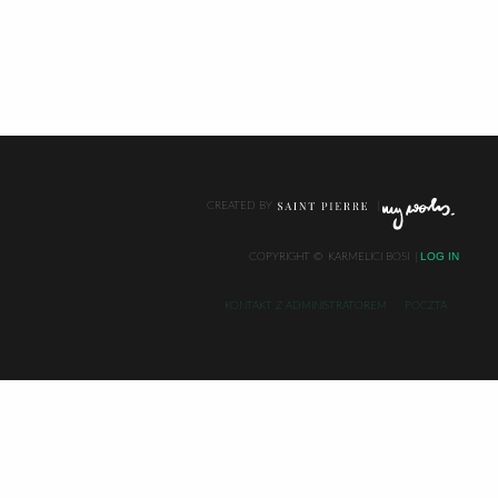
CREATED BY
LOG IN
COPYRIGHT ©
KARMELICI BOSI
KONTAKT Z ADMINISTRATOREM
POCZTA