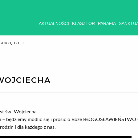
AKTUALNOŚCI
KLASZTOR
PARAFIA
SANKTU
GORZĘDZIEJ
WOJCIECHA
ust św. Wojciecha.
i – będziemy modlić się i prosić o Boże BŁOGOSŁAWIEŃSTWO d
 rodzin i dla każdego z nas.