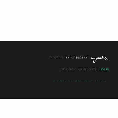
CREATED BY
LOG IN
COPYRIGHT ©
KARMELICI BOSI
KONTAKT Z ADMINISTRATOREM
POCZTA