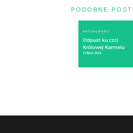
PODOBNE POST
AKTUALNOŚCI
Odpust ku czci
Królowej Karmelu
13 lipca, 2026