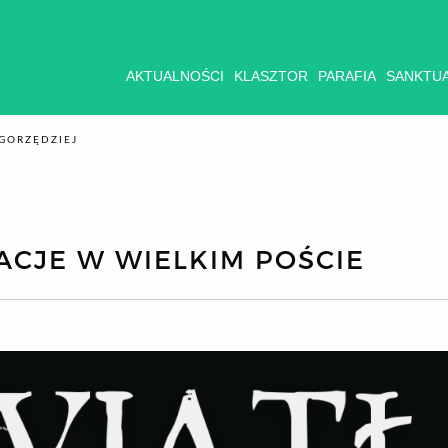
AKTUALNOŚCI
KLASZTOR
PARAFIA
SANKTU
GORZĘDZIEJ
CJE W WIELKIM POŚCIE