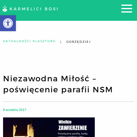
Otwórz pasek narzędzi
AKTUALNOŚCI KLASZTORU
GORZĘDZIEJ
Niezawodna Miłość –
poświęcenie parafii NSM
8 września, 2017