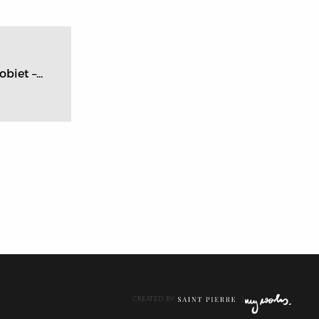
biet –...
CREATED BY