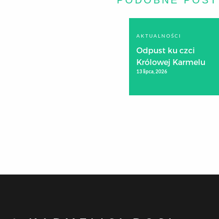
PODOBNE POST
AKTUALNOŚCI
Odpust ku czci
Królowej Karmelu
13 lipca, 2026