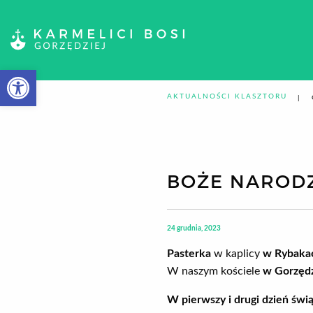
Otwórz pasek narzędzi
AKTUALNOŚCI KLASZTORU
BOŻE NARODZ
24 grudnia, 2023
Pasterka
w kaplicy
w Rybaka
W naszym kościele
w Gorzędz
W pierwszy i drugi dzień świą