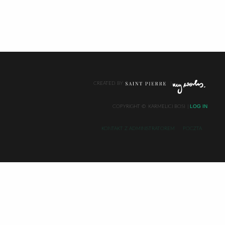
CREATED BY
LOG IN
COPYRIGHT ©
KARMELICI BOSI
KONTAKT Z ADMINISTRATOREM
POCZTA