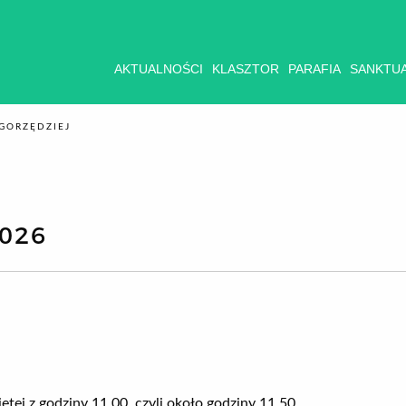
AKTUALNOŚCI
KLASZTOR
PARAFIA
SANKTU
GORZĘDZIEJ
026
tej z godziny 11.00, czyli około godziny 11.50.